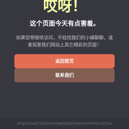
哎呀！
这个页面今天有点害羞。
如果您想继续访问，不妨找我们的小编聊聊，或
者探索我们网站上其它精彩的页面！
返回首页
联系我们
MTguOTcuMTQuODFodHRwOi8vd2ViNy5leXV5YW8uY29tLw