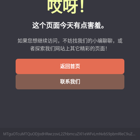
哎呀！
这个页面今天有点害羞。
如果您想继续访问，不妨找我们的小编聊聊，或
者探索我们网站上其它精彩的页面！
返回首页
联系我们
MTguOTcuMTQuODJodHRwczovL2ZhbmcuZXl1eWFvLmNvbS9pbmRleC9uZXdzL2luZm8vaWQvMzUyOTYzLmh0bWw