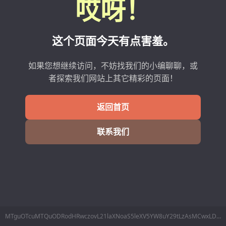
哎呀！
这个页面今天有点害羞。
如果您想继续访问，不妨找我们的小编聊聊，或
者探索我们网站上其它精彩的页面！
返回首页
联系我们
MTguOTcuMTQuODRodHRwczovL21laXNoaS5leXV5YW8uY29tLzAsMCwxLDAvP2Z3Pe-_ve-_ve-_vdG-27Lvv70