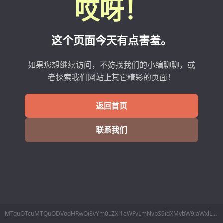
哎呀！
这个页面今天有点害羞。
如果您想继续访问，不妨找我们的小编聊聊，或
者探索我们网站上其它精彩的页面！
返回首页
联系我们
MTguOTcuMTQuODVodHRwOi8vYm0uZXl1eWFvLmNvbS9idXMvbW9iaWxlL2xpbmVzTWluZm8ucGhwP2RhdGE9MTAx6Lev77yI5LiK6KGM77yJ