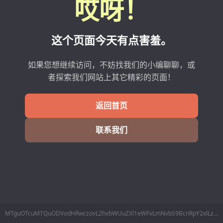
哎呀！
这个页面今天有点害羞。
如果您想继续访问，不妨找我们的小编聊聊，或
者探索我们网站上其它精彩的页面！
返回首页
联系我们
MTguOTcuMTQuODVodHRwczovL2hvbWUuZXl1eWFvLmNvbS9BcnRpY2xlLz9pZD0zNTI3NDY