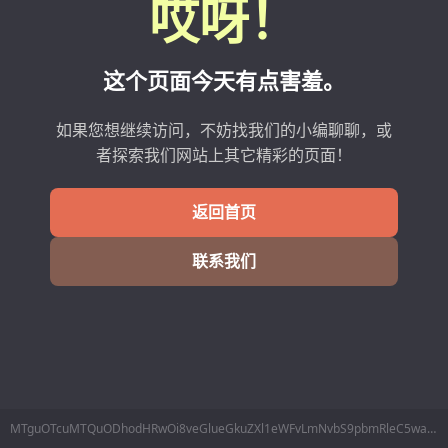
哎呀！
这个页面今天有点害羞。
如果您想继续访问，不妨找我们的小编聊聊，或
者探索我们网站上其它精彩的页面！
返回首页
联系我们
MTguOTcuMTQuODhodHRwOi8veGlueGkuZXl1eWFvLmNvbS9pbmRleC5waHAvSG9tZS9JbmRleC94aW54aS9pZC8yNTk0MDM3