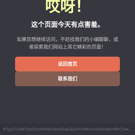
哎呀！
这个页面今天有点害羞。
如果您想继续访问，不妨找我们的小编聊聊，或
者探索我们网站上其它精彩的页面！
返回首页
联系我们
MTguOTcuMTQuODhodHRwOi8veGlueGkuZXl1eWFvLmNvbS9pbmRleC5waHAvSG9tZS9JbmRleC94aW54aS9pZC8yNTk0NTg1