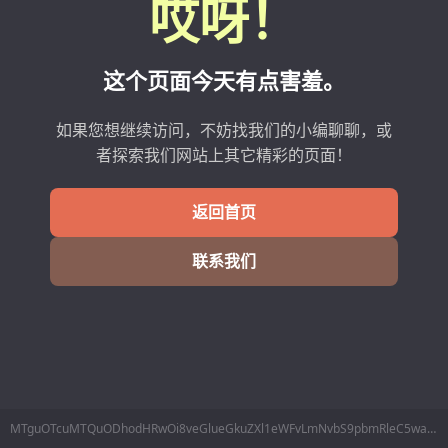
哎呀！
这个页面今天有点害羞。
如果您想继续访问，不妨找我们的小编聊聊，或
者探索我们网站上其它精彩的页面！
返回首页
联系我们
MTguOTcuMTQuODhodHRwOi8veGlueGkuZXl1eWFvLmNvbS9pbmRleC5waHAvSG9tZS9JbmRleC94aW54aS9pZC8yNjA0OTI2