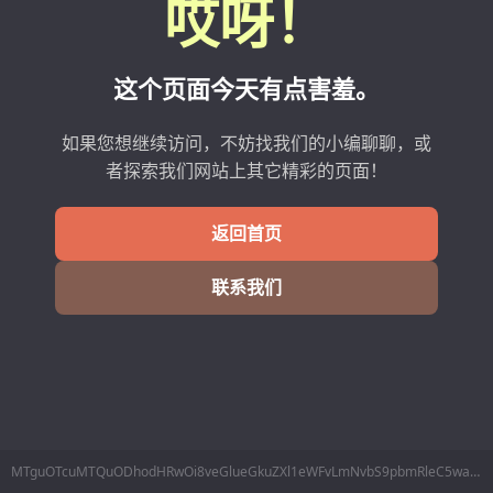
哎呀！
这个页面今天有点害羞。
如果您想继续访问，不妨找我们的小编聊聊，或
者探索我们网站上其它精彩的页面！
返回首页
联系我们
MTguOTcuMTQuODhodHRwOi8veGlueGkuZXl1eWFvLmNvbS9pbmRleC5waHAvSG9tZS9JbmRleC94aW54aS9pZC8yNjA0OTMw