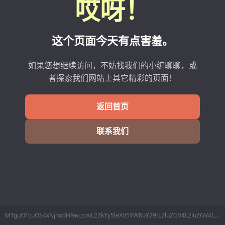
哎呀！
这个页面今天有点害羞。
如果您想继续访问，不妨找我们的小编聊聊，或
者探索我们网站上其它精彩的页面！
返回首页
联系我们
MTguOTcuOS4xNjhodHRwczovL2ZkYy5leXV5YW8uY29tL2luZGV4L2luZGV4L2ZpbmZvL2lkLzI3NzE2MTcuaHRtbA