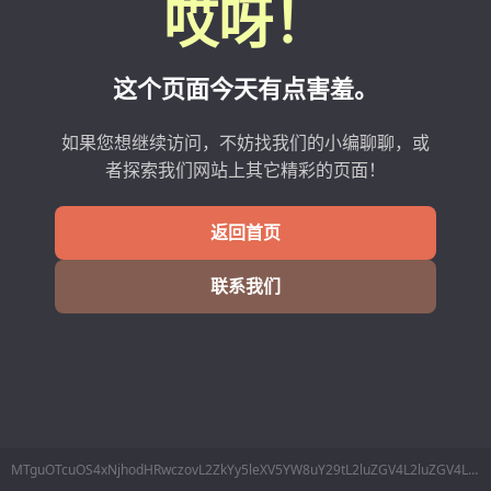
哎呀！
这个页面今天有点害羞。
如果您想继续访问，不妨找我们的小编聊聊，或
者探索我们网站上其它精彩的页面！
返回首页
联系我们
MTguOTcuOS4xNjhodHRwczovL2ZkYy5leXV5YW8uY29tL2luZGV4L2luZGV4L2ZpbmZvL2lkLzI3ODQwMDQuaHRtbA