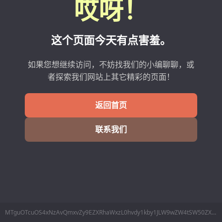
哎呀！
这个页面今天有点害羞。
如果您想继续访问，不妨找我们的小编聊聊，或
者探索我们网站上其它精彩的页面！
返回首页
联系我们
MTguOTcuOS4xNzAvQmxvZy9EZXRhaWxzL0hvdy1kby1JLW9wZW4tSW50ZXJuZXQtRXhwbG9yZXItMTEtaW4tV2luZG93cy0xMQ