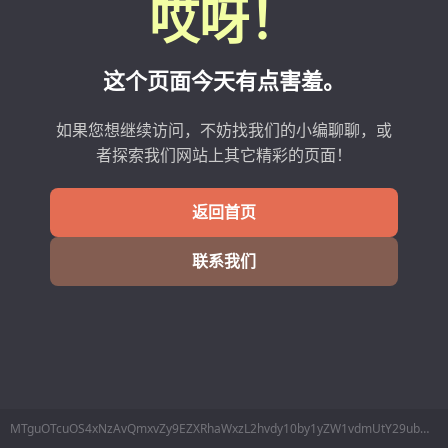
哎呀！
这个页面今天有点害羞。
如果您想继续访问，不妨找我们的小编聊聊，或
者探索我们网站上其它精彩的页面！
返回首页
联系我们
MTguOTcuOS4xNzAvQmxvZy9EZXRhaWxzL2hvdy10by1yZW1vdmUtY29ubmVjdGlvbi1vZi1yZW1vdGUtZGVza3RvcA