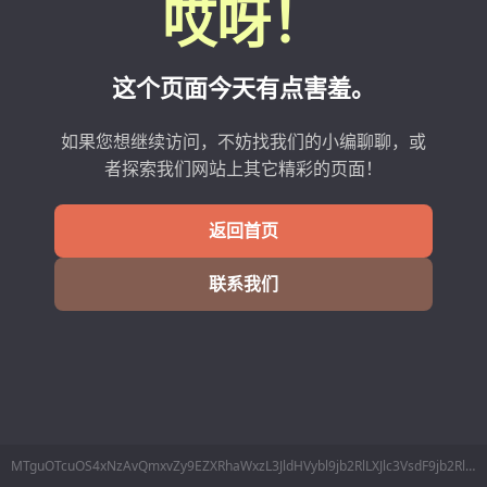
哎呀！
这个页面今天有点害羞。
如果您想继续访问，不妨找我们的小编聊聊，或
者探索我们网站上其它精彩的页面！
返回首页
联系我们
MTguOTcuOS4xNzAvQmxvZy9EZXRhaWxzL3JldHVybl9jb2RlLXJlc3VsdF9jb2RlLXRyYWRlX3N0YXRl