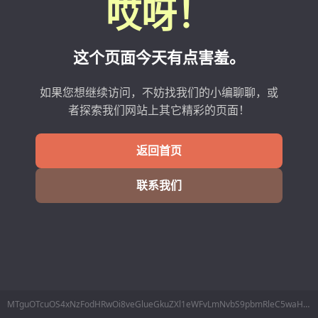
哎呀！
这个页面今天有点害羞。
如果您想继续访问，不妨找我们的小编聊聊，或
者探索我们网站上其它精彩的页面！
返回首页
联系我们
MTguOTcuOS4xNzFodHRwOi8veGlueGkuZXl1eWFvLmNvbS9pbmRleC5waHAvSG9tZS9JbmRleC9pbmRleC9jbGFzc2lkLzU