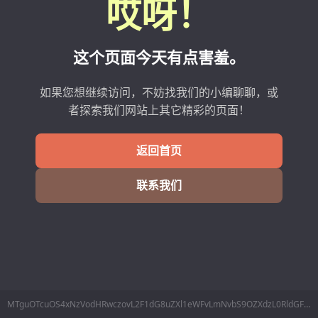
哎呀！
这个页面今天有点害羞。
如果您想继续访问，不妨找我们的小编聊聊，或
者探索我们网站上其它精彩的页面！
返回首页
联系我们
MTguOTcuOS4xNzVodHRwczovL2F1dG8uZXl1eWFvLmNvbS9OZXdzL0RldGFpbHMvMzUyNzcx