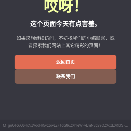
哎呀！
这个页面今天有点害羞。
如果您想继续访问，不妨找我们的小编聊聊，或
者探索我们网站上其它精彩的页面！
返回首页
联系我们
MTguOTcuOS4xNzVodHRwczovL2F1dG8uZXl1eWFvLmNvbS9OZXdzL0RldGFpbHMvMzUzMTAy